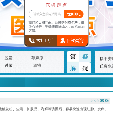
脱发
荨麻疹
指甲变
过敏
顽癣
丘疹水
2026-08-06
接触花粉、尘螨、护肤品、海鲜等诱因后，容易快速出现红肿、发痒、