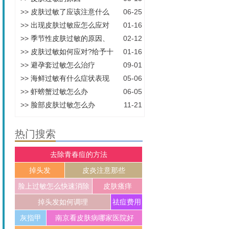
>>
皮肤过敏了应该注意什么
06-25
>>
出现皮肤过敏应怎么应对
01-16
>>
季节性皮肤过敏的原因、
02-12
>>
皮肤过敏如何应对?给予十
01-16
>>
避孕套过敏怎么治疗
09-01
>>
海鲜过敏有什么症状表现
05-06
>>
虾螃蟹过敏怎么办
06-05
>>
脸部皮肤过敏怎么办
11-21
热门搜索
去除青春痘的方法
掉头发
皮炎注意那些
脸上过敏怎么快速消除
皮肤瘙痒
掉头发如何调理
祛痘费用
灰指甲
南京看皮肤病哪家医院好