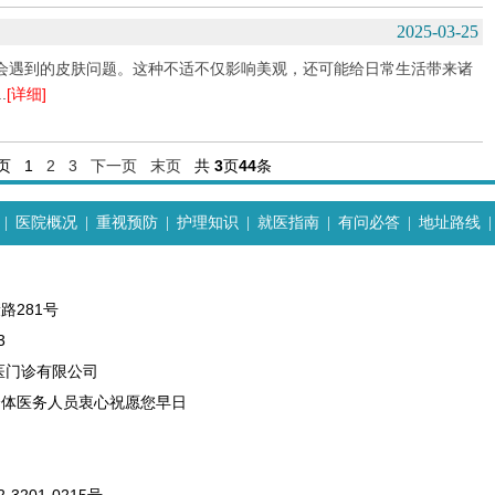
2025-03-25
会遇到的皮肤问题。这种不适不仅影响美观，还可能给日常生活带来诸
.
[详细]
页
1
2
3
下一页
末页
共
3
页
44
条
|
医院概况
|
重视预防
|
护理知识
|
就医指南
|
有问必答
|
地址路线
|
路281号
3
医门诊有限公司
全体医务人员衷心祝愿您早日