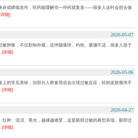
鼻炎或哮喘发作，吃药能缓解但一停药就复发——很多人这时会想去做
[详细]
2026-05-07
过敏肿胀，不仅影响外观，还伴随瘙痒、灼热、紧绷不适，很多人急于
.
[详细]
2026-05-06
桌上的常见美味，但部分人群食用后会出现过敏反应，轻则皮肤瘙痒不
.
[详细]
2026-04-27
、红肿、流泪、畏光，越揉越难受，这是眼部过敏的典型表现。眼部过
.
[详细]