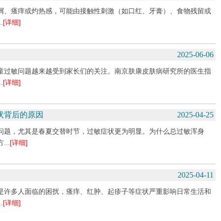
屑、瘙痒或灼热感，可能由接触性刺激（如口红、牙膏）、食物残留或
.
[详细]
2025-06-06
童过敏问题越来越受到家长们的关注。南京肤康皮肤病研究所的医生指
.
[详细]
状背后的原因
2025-04-25
问题，尤其是春夏交替时节，过敏症状更为明显。为什么总过敏浑身
..
[详细]
2025-04-11
是许多人面临的困扰，瘙痒、红肿、起疹子等症状严重影响日常生活和
.
[详细]