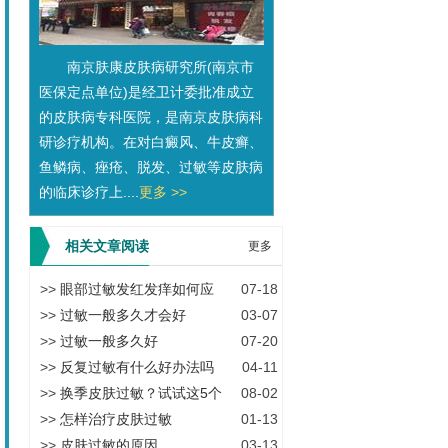
南京肤康皮肤病研究所(南京市
医保定点单位)是经卫计委批准成立
的皮肤病专科医院，是南京皮肤病科
研诊疗机构。在对白癜风、牛皮癣、
鱼鳞病、痤疮、脱发、过敏等皮肤病
的临床诊疗上....
更多 >>
相关文章阅读
更多
>>
眼部过敏发红发痒如何应
07-18
>>
过敏一般多久才会好
03-07
>>
过敏一般多久好
07-20
>>
反复过敏有什么好办法吗
04-11
>>
换季皮肤过敏？试试这5个
08-02
>>
怎样治疗皮肤过敏
01-13
>>
皮肤过敏的原因
03-13