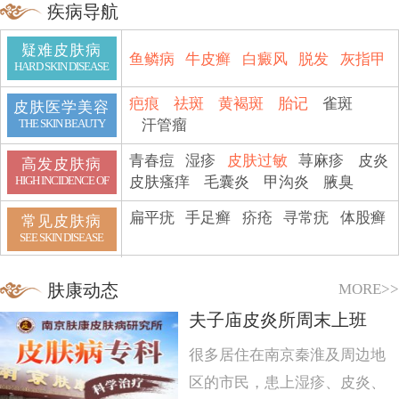
疾病导航
疑难皮肤病
鱼鳞病
牛皮癣
白癜风
脱发
灰指甲
HARD SKIN DISEASE
疤痕
祛斑
黄褐斑
胎记
雀斑
皮肤医学美容
汗管瘤
THE SKIN BEAUTY
青春痘
湿疹
皮肤过敏
荨麻疹
皮炎
高发皮肤病
皮肤瘙痒
毛囊炎
甲沟炎
腋臭
HIGH INCIDENCE OF
扁平疣
手足癣
疥疮
寻常疣
体股癣
常见皮肤病
SEE SKIN DISEASE
MORE>>
肤康动态
夫子庙皮炎所周末上班
很多居住在南京秦淮及周边地
区的市民，患上湿疹、皮炎、