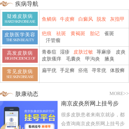
疾病导航
疑难皮肤病
鱼鳞病
牛皮癣
白癜风
脱发
灰指甲
HARD SKIN DISEASE
疤痕
祛斑
黄褐斑
胎记
雀斑
皮肤医学美容
汗管瘤
THE SKIN BEAUTY
青春痘
湿疹
皮肤过敏
荨麻疹
皮炎
高发皮肤病
皮肤瘙痒
毛囊炎
甲沟炎
腋臭
HIGH INCIDENCE OF
扁平疣
手足癣
疥疮
寻常疣
体股癣
常见皮肤病
SEE SKIN DISEASE
MORE>>
肤康动态
南京皮炎所网上挂号步
很多皮肤患者来南京就诊，都
会查询南京皮炎所网上挂号步