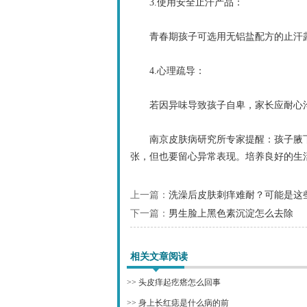
3.使用安全止汗产品：
青春期孩子可选用无铝盐配方的止汗露
4.心理疏导：
若因异味导致孩子自卑，家长应耐心沟
南京皮肤病研究所专家提醒：孩子腋下
张，但也要留心异常表现。培养良好的生
上一篇：
洗澡后皮肤刺痒难耐？可能是这
下一篇：
男生脸上黑色素沉淀怎么去除
相关文章阅读
>>
头皮痒起疙瘩怎么回事
>>
身上长红痣是什么病的前