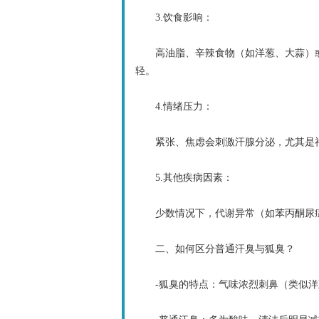
3.饮食影响：
高油脂、辛辣食物（如洋葱、大蒜）或
轻。
4.情绪压力：
紧张、焦虑会刺激汗腺分泌，尤其是神
5.其他疾病因素：
少数情况下，代谢异常（如苯丙酮尿症
二、如何区分普通汗臭与狐臭？
-狐臭的特点：气味浓烈刺鼻（类似洋