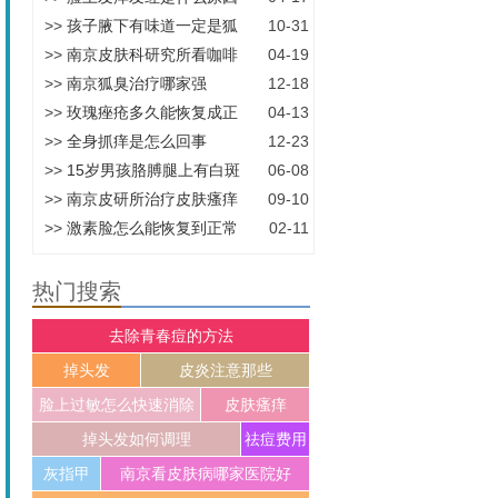
>>
孩子腋下有味道一定是狐
10-31
>>
南京皮肤科研究所看咖啡
04-19
>>
南京狐臭治疗哪家强
12-18
>>
玫瑰痤疮多久能恢复成正
04-13
>>
全身抓痒是怎么回事
12-23
>>
15岁男孩胳膊腿上有白斑
06-08
>>
南京皮研所治疗皮肤瘙痒
09-10
>>
激素脸怎么能恢复到正常
02-11
热门搜索
去除青春痘的方法
掉头发
皮炎注意那些
脸上过敏怎么快速消除
皮肤瘙痒
掉头发如何调理
祛痘费用
灰指甲
南京看皮肤病哪家医院好