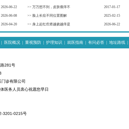
2026-06-22
>>
万万想不到，皮肤瘙痒不
2017-01-17
2026-06-08
>>
脸上长痘不同位置图解
2025-02-15
2026-04-20
>>
身上起红疙瘩越挠越痒是
2026-06-22
|
医院概况
|
重视预防
|
护理知识
|
就医指南
|
有问必答
|
地址路线
|
路281号
3
医门诊有限公司
全体医务人员衷心祝愿您早日
-3201-0215号