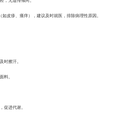
轻，无遗传倾向。
如皮疹、瘙痒），建议及时就医，排除病理性原因。
及时擦汗。
面料。
，促进代谢。