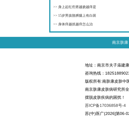
>>
身上起红疙瘩越挠越痒是
>>
15岁男孩胳膊腿上有白斑
>>
身体痒越抓越痒怎么治
南京肤康
地址：南京市夫子庙建康
咨询热线：1825188902
版权所有:南肤康皮肤中
南京肤康皮肤病研究所
摆脱皮肤疾病的困扰！
苏ICP备17036858号-4
苏(中)医广(2026]第06-02