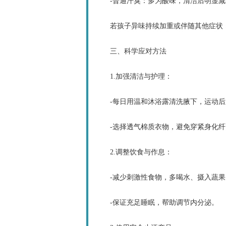
-普通汗臭：多为酸味，清洁后明显减
若孩子异味持续加重或伴随其他症状（
三、科学应对方法
1.加强清洁与护理：
-每日用温和沐浴露清洗腋下，运动后
-选择透气棉质衣物，避免穿紧身化纤
2.调整饮食与作息：
-减少刺激性食物，多喝水、摄入蔬果
-保证充足睡眠，帮助调节内分泌。