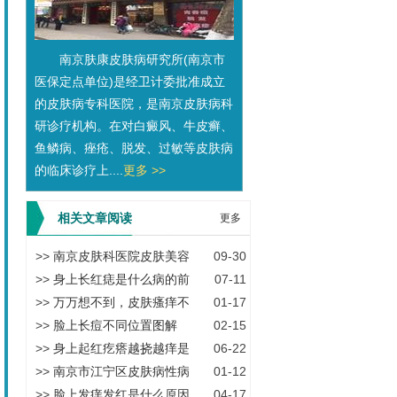
南京肤康皮肤病研究所(南京市
医保定点单位)是经卫计委批准成立
的皮肤病专科医院，是南京皮肤病科
研诊疗机构。在对白癜风、牛皮癣、
鱼鳞病、痤疮、脱发、过敏等皮肤病
的临床诊疗上....
更多 >>
相关文章阅读
更多
>>
南京皮肤科医院皮肤美容
09-30
>>
身上长红痣是什么病的前
07-11
>>
万万想不到，皮肤瘙痒不
01-17
>>
脸上长痘不同位置图解
02-15
>>
身上起红疙瘩越挠越痒是
06-22
>>
南京市江宁区皮肤病性病
01-12
>>
脸上发痒发红是什么原因
04-17