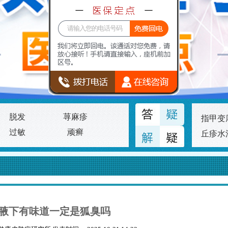
脱发
荨麻疹
指甲变
过敏
顽癣
丘疹水
腋下有味道一定是狐臭吗