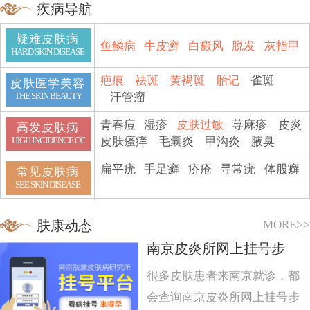
疾病导航
疑难皮肤病
鱼鳞病
牛皮癣
白癜风
脱发
灰指甲
HARD SKIN DISEASE
疤痕
祛斑
黄褐斑
胎记
雀斑
皮肤医学美容
汗管瘤
THE SKIN BEAUTY
青春痘
湿疹
皮肤过敏
荨麻疹
皮炎
高发皮肤病
皮肤瘙痒
毛囊炎
甲沟炎
腋臭
HIGH INCIDENCE OF
扁平疣
手足癣
疥疮
寻常疣
体股癣
常见皮肤病
SEE SKIN DISEASE
MORE>>
肤康动态
南京皮炎所网上挂号步
很多皮肤患者来南京就诊，都
会查询南京皮炎所网上挂号步