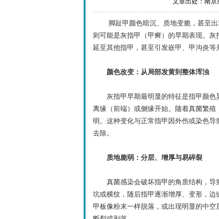
文章出处：南京肤康
脚趾甲颜色暗沉、质地变脆，甚至出现分
则可能是灰指甲（甲癣）的早期表现。灰
延至其他指甲，甚至引发嵌甲、甲沟炎等
颜色改变：从局部发黄到整体浑浊
灰指甲早期最明显的特征是指甲颜色异
离缘（前端）或侧缘开始。随着真菌繁殖
明。这种变化与正常指甲因外伤或染色导
去除。
质地脆弱：分层、增厚与易碎裂
真菌感染会破坏指甲的角质结构，导致
坑或横纹，随后指甲逐渐增厚、变形，边
甲板像粉末一样脱落，或出现明显的中空
断裂或剥落。