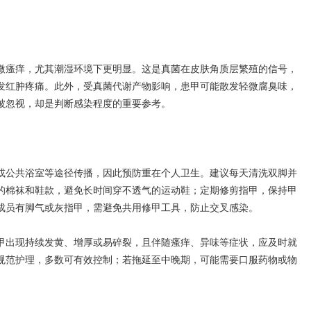
瘙痒，尤其潮湿环境下更明显。这是真菌在皮肤角质层繁殖的信号，
发红肿疼痛。此外，受真菌代谢产物影响，患甲可能散发轻微腐臭味，
被忽视，却是判断感染程度的重要参考。
公共浴室等途径传播，因此预防重在个人卫生。建议每天清洗双脚并
的棉袜和鞋款，避免长时间穿不透气的运动鞋；定期修剪指甲，保持甲
成员有脚气或灰指甲，需避免共用修甲工具，防止交叉感染。
出现持续发黄、增厚或易碎裂，且伴随瘙痒、异味等症状，应及时就
规范护理，多数可有效控制；若拖延至中晚期，可能需要口服药物或物