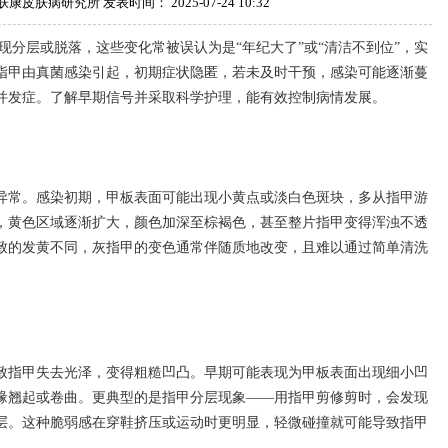
皮肤病研究所 发表时间： 2025-07-24 10:32
层或脱落，这些变化常被误认为是“年纪大了”或“清洁不到位”，实
指甲由真菌感染引起，初期症状隐匿，若未及时干预，感染可能逐渐蔓
并发症。了解早期信号并采取科学护理，能有效控制病情发展。
常。感染初期，甲板表面可能出现小黄点或淡白色斑块，多从指甲游
，黄色区域逐渐扩大，颜色加深至棕褐色，甚至整片指甲变得浑浊不透
致的发黄不同，灰指甲的变色通常伴随质地改变，且难以通过简单清洗
指甲失去光泽，变得粗糙凹凸。早期可能表现为甲板表面出现细小凹
缘翘起或卷曲。更典型的是指甲分层现象——用指甲剪修剪时，会发现
层。这种脆弱感在穿鞋挤压或运动时更明显，轻微碰撞就可能导致指甲