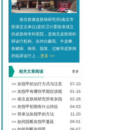
南京肤康皮肤病研究所(南京市
医保定点单位)是经卫计委批准成立
的皮肤病专科医院，是南京皮肤病科
研诊疗机构。在对白癜风、牛皮癣、
鱼鳞病、痤疮、脱发、过敏等皮肤病
的临床诊疗上....
更多 >>
相关文章阅读
更多
>>
灰指甲的治疗方式与注意
07-10
>>
灰指甲有哪些早期症状呢
01-16
>>
南京皮肤病研究所有灰指
02-28
>>
灰指甲初期有什么特征
04-03
>>
简单治灰指甲的方法
11-20
>>
如何阻断灰指甲蔓延
09-01
>>
如何判断灰指甲
06-07