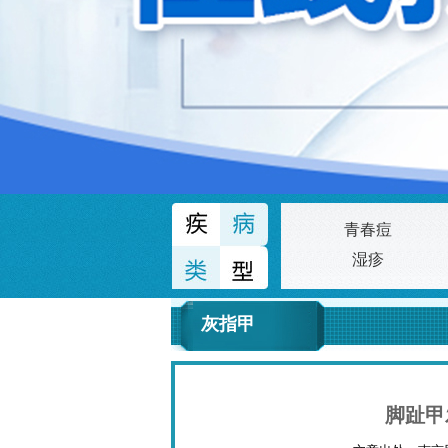
青春痘
湿疹
灰指甲
脚趾甲