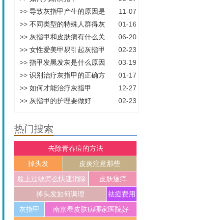
>>
导致灰指甲产生的原因是
11-07
>>
不同类型的特殊人群得灰
01-16
>>
灰指甲和皮肤病有什么关
06-20
>>
女性爱美甲易引起灰指甲
02-23
>>
指甲发黑发灰是什么原因
03-19
>>
识别治疗灰指甲的正确方
01-17
>>
如何才能治疗灰指甲
12-27
>>
灰指甲的护理要做好
02-23
热门搜索
去除青春痘的方法
掉头发
皮炎注意那些
脸上过敏怎么快速消除
皮肤瘙痒
掉头发如何调理
祛痘费用
灰指甲
南京看皮肤病哪家医院好