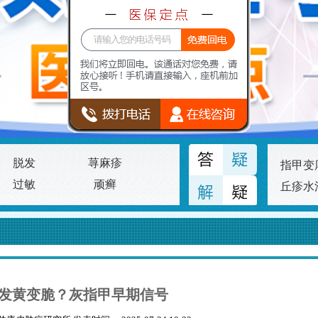
脱发
荨麻疹
指甲变
过敏
顽癣
丘疹水
发黄变脆？灰指甲早期信号