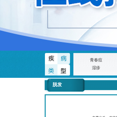
青春痘
湿疹
脱发