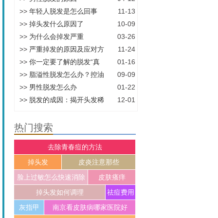
>>
年轻人脱发是怎么回事
11-13
>>
掉头发什么原因了
10-09
>>
为什么会掉发严重
03-26
>>
严重掉发的原因及应对方
11-24
>>
你一定要了解的脱发“真
01-16
>>
脂溢性脱发怎么办？控油
09-09
>>
男性脱发怎么办
01-22
>>
脱发的成因：揭开头发稀
12-01
热门搜索
去除青春痘的方法
掉头发
皮炎注意那些
脸上过敏怎么快速消除
皮肤瘙痒
掉头发如何调理
祛痘费用
灰指甲
南京看皮肤病哪家医院好