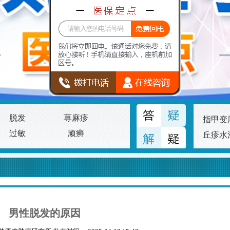
脱发
荨麻疹
指甲变
过敏
顽癣
丘疹水
男性脱发的原因