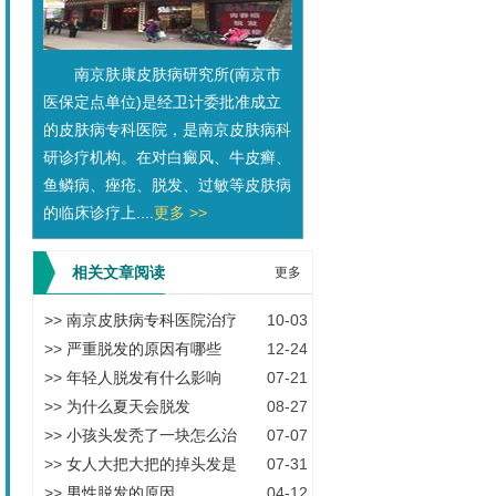
南京肤康皮肤病研究所(南京市
医保定点单位)是经卫计委批准成立
的皮肤病专科医院，是南京皮肤病科
研诊疗机构。在对白癜风、牛皮癣、
鱼鳞病、痤疮、脱发、过敏等皮肤病
的临床诊疗上....
更多 >>
相关文章阅读
更多
>>
南京皮肤病专科医院治疗
10-03
>>
严重脱发的原因有哪些
12-24
>>
年轻人脱发有什么影响
07-21
>>
为什么夏天会脱发
08-27
>>
小孩头发秃了一块怎么治
07-07
>>
女人大把大把的掉头发是
07-31
>>
男性脱发的原因
04-12